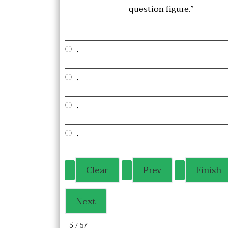
question figure.”
.
.
.
.
5 / 57