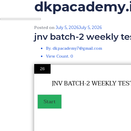
dkpacademy.
Skip
to
the
content
Posted on
July 5, 2026
July 5, 2026
jnv batch-2 weekly te
By. dkpacademy7@gmail.com
View Count. 0
26
JNV BATCH-2 WEEKLY TES