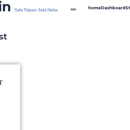
in
home
Dashboard
S
Sahi Taiyari, Sahi Disha
st
T