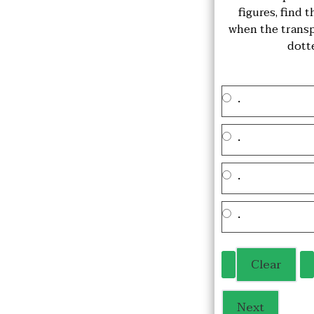
figures, find 
when the transp
dott
.
.
.
.